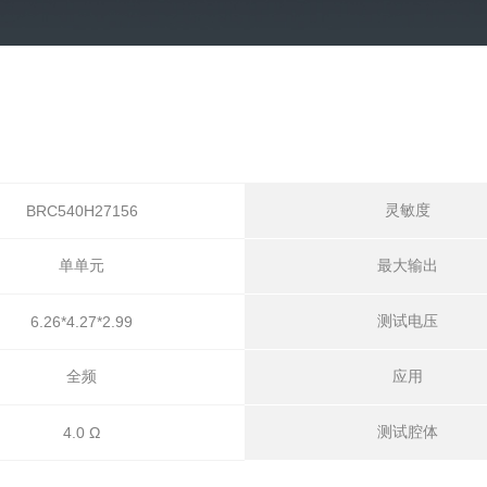
灵敏度
BRC540H27156
单单元
最大输出
测试电压
6.26*4.27*2.99
全频
应用
测试腔体
4.0 Ω
。