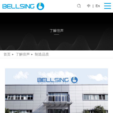
中
|
En
首页
了解倍声
制造品质